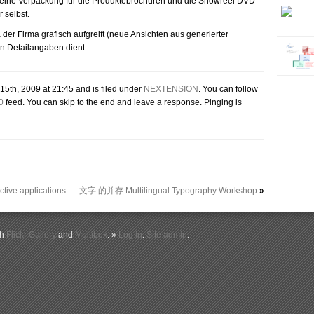
emeine Verpackung für die Produktebrochuren und die Showreel DVD
 selbst.
er Firma grafisch aufgreift (neue Ansichten aus generierter
en Detailangaben dient.
5th, 2009 at 21:45 and is filed under
NEXTENSION
. You can follow
0
feed. You can skip to the end and leave a response. Pinging is
tive applications
文字 的并存 Multilingual Typography Workshop
»
th
Flickr Gallery
and
Multibox
. »
Log in
.
Site admin
.