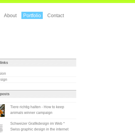
About
Portfolio
Contact
links
sion
esign
 posts
Tiere richtig halten - How to keep
animals winner campaign
Schweizer Grafikdesign im Web *
Swiss graphic design in the internet