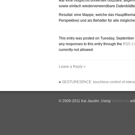
war eine möglichst universell nutzbare, allg
sowie einfach wiederverwendbare Datenblätter
Resultat: eine Mappe, welche das Hauptthema d
Perspektive) und als Behälter für alle möglich
This entry was posted on Tuesday, September 1
any responses to this entry through the
RSS 2.
currently not allowed.
Leave a Reply »
«
GESTURESPACE: touchless control of interac
© 2009-2011 Kai Jauslin. Using
Wordpress
wi